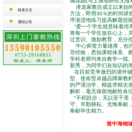
城花园(与上塘地铁站无缝
潜龙家教自成立以来始终
联系方式
方法，即用30％的时间讲
序渐进地练习提高解题技
通知公告
“爱一个学生就意味着培
将每一个学生放在心上，
过赏识、激励教育，充分
中心师资力量雄厚，创办
导经验，悉知课程体系、
学科老师均来自教学一线
新秀，为同学们在知识的
在目前竞争激烈的课外辅
型、使命型卓越品牌家教
的严谨治学、精益求精去
解析，毫无保留地献给各
“不积跬步，无以至千里
守、辛勤耕耘、无悔奉献
奉献毕生精力。
致中海锦