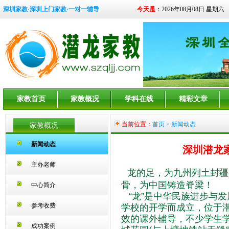
深圳家教·深圳上门家教·一对一辅导
今天是
：2026年08月08日 星期六
家教首页
家教概况
学科在线
精彩文章
当前位置：
首页
>
新闻动态
家教概况
新闻动态
深圳潜龙
主办老师
龙的足，为九州列土封疆
骨，为中国铸造脊梁！
中心简介
“龙”是中华民族进步与发
参考收费
学校的开学而成立，位于
效的课外辅导，不少学生学
成功案例