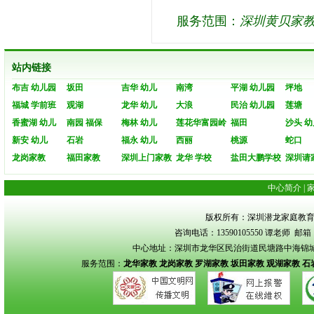
201
服务范围：
深圳黄贝家
站内链接
布吉 幼儿园
坂田
吉华 幼儿
南湾
平湖 幼儿园
坪地
福城 学前班
观湖
龙华 幼儿
大浪
民治 幼儿园
莲塘
香蜜湖 幼儿
南园 福保
梅林 幼儿
莲花华富园岭
福田
沙头 幼
新安 幼儿
石岩
福永 幼儿
西丽
桃源
蛇口
龙岗家教
福田家教
深圳上门家教
龙华 学校
盐田大鹏学校
深圳请
中心简介
|
版权所有：深圳潜龙家庭教育 Copyrigh
咨询电话：13590105550 谭老师 邮箱：s
中心地址：深圳市龙华区民治街道民塘路中海锦城花园
服务范围：
龙华家教
龙岗家教
罗湖家教
坂田家教
观湖家教
石