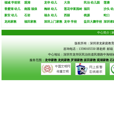
福城 学前班
观湖
龙华 幼儿
大浪
民治 幼儿园
莲塘
香蜜湖 幼儿
南园 福保
梅林 幼儿
莲花华富园岭
福田
沙头 幼
新安 幼儿
石岩
福永 幼儿
西丽
桃源
蛇口
龙岗家教
福田家教
深圳上门家教
龙华 学校
盐田大鹏学校
深圳请
中心简介
|
版权所有：深圳潜龙家庭教育 Copyrigh
咨询电话：13590105550 谭老师 邮箱：s
中心地址：深圳市龙华区民治街道民塘路中海锦城花园
服务范围：
龙华家教
龙岗家教
罗湖家教
坂田家教
观湖家教
石