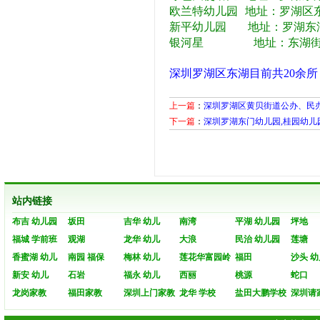
欧兰特幼儿园 地址：罗湖区
新平幼儿园 地址：罗湖东湖
银河星 地址：东湖街道东
深圳罗湖区东湖目前共20余所
上一篇
：
深圳罗湖区黄贝街道公办、民
下一篇
：
深圳罗湖东门幼儿园,桂园幼儿
站内链接
布吉 幼儿园
坂田
吉华 幼儿
南湾
平湖 幼儿园
坪地
福城 学前班
观湖
龙华 幼儿
大浪
民治 幼儿园
莲塘
香蜜湖 幼儿
南园 福保
梅林 幼儿
莲花华富园岭
福田
沙头 幼
新安 幼儿
石岩
福永 幼儿
西丽
桃源
蛇口
龙岗家教
福田家教
深圳上门家教
龙华 学校
盐田大鹏学校
深圳请