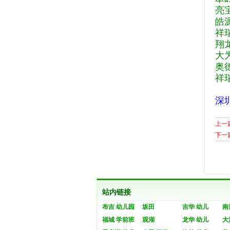
亮
皓
祥
翔
大
奥
祥
深
上一
下一
站内链接
布吉 幼儿园
坂田
吉华 幼儿
南
福城 学前班
观湖
龙华 幼儿
大