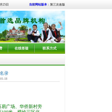
8月25日
当前网站版本
：第三次改版
费
在线答疑
联系方式
名录
1-18
百易广场、华侨新村旁