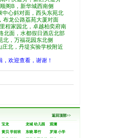
顺阁B，新华城西南侧
康中心斜对面，西头东苑北
布龙公路荔苑大厦对面
城里程家园北，卓越柏奕府南
北面，水都假日酒店北部
苑北，万福花园东北侧
山庄北，丹堤实验学校附近
辑，欢迎查看，谢谢！
返回顶部>>
宝龙
龙城 幼儿园
观澜
黄贝 学前班
东晓 翠竹
罗湖 小学