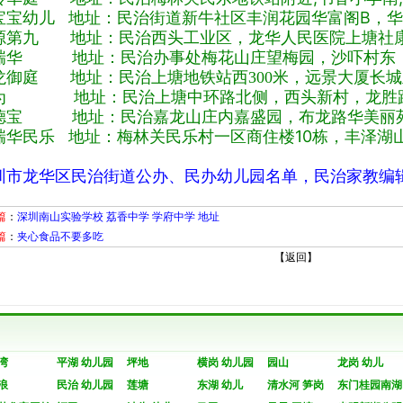
宝宝幼儿 地址：民治街道新牛社区丰润花园华富阁B，华
源第九 地址：民治西头工业区，龙华人民医院上塘社
瑞华 地址：民治办事处梅花山庄望梅园，沙吓村东，
龙御庭 地址：民治上塘地铁站西300米，远景大厦长
为 地址：民治上塘中环路北侧，西头新村，龙胜路
德宝 地址：民治嘉龙山庄内嘉盛园，布龙路华美丽
瑞华民乐 地址：梅林关民乐村一区商住楼10栋，丰泽湖
圳市龙华区民治街道公办、民办幼儿园名单，民治家教编
篇
：
深圳南山实验学校 荔香中学 学府中学 地址
篇
：
夹心食品不要多吃
【
返回
】
湾
平湖 幼儿园
坪地
横岗 幼儿园
园山
龙岗 幼儿
浪
民治 幼儿园
莲塘
东湖 幼儿
清水河 笋岗
东门桂园南湖