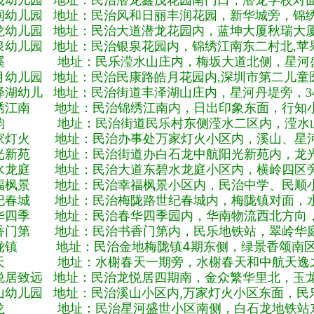
茂幼儿园 地址：民治潜龙鑫茂花园南门口，潜龙学校对面
润幼儿园 地址：民治风和日丽丰润花园，新华城旁，锦
龙幼儿园 地址：民治大道潜龙花园内，蓝坤大厦秋瑞大
泉幼儿园 地址：民治银泉花园内，锦绣江南东二村北,苹
溪 地址：民乐滢水山庄内，梅坂大道北侧，星河盛
月幼儿园 地址：民治民康路皓月花园内,深圳市第二儿童
泽湖幼儿 地址：民治街道丰泽湖山庄内，星河丹堤旁，34
绣江南 地址：民治锦绣江南内，日出印象东面，行知
韵 地址：民治街道民乐村东侧滢水二区内，滢水山
家灯火 地址：民治办事处万家灯火小区内，溪山、星河w
光新苑 地址：民治街道办白石龙中航阳光新苑内，龙
水龙庭 地址：民治大道东碧水龙庭小区内，横岭四区
福枫景 地址：民治幸福枫景小区内，民治中学、民顺
纪春城 地址：民治梅陇路世纪春城内，梅陇镇对面，水尾
华四季 地址：民治春华四季园内，华南物流西北方向
香门第 地址：民治书香门第内，民乐地铁站，翠岭华庭
陇镇 地址：民治金地梅陇镇4期东侧，绿景香颂南区
天 地址：水榭春天一期旁，水榭春天和中航天逸之
悦居致远 地址：民治龙悦居四期南，金众繁华里北，玉
山幼儿园 地址：民治溪山小区内,万家灯火小区东面，民
龙 地址：民治星河盛世小区南侧，白石龙地铁站东