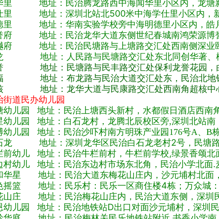
华里 地址：民治腾龙路西中海闻华里小区内，龙塘新
仕里 地址：深圳北站北500米中海学仕里小区内，
德里 地址：华南实验学校旁中海明德里小区内，皓月
誉府 地址：民治龙华大道东侧世纪春城南鸿荣源博誉
樾府 地址：民治民塘路与上塘路交汇处西南侧深业颐
龙 地址：人民路与民塘路交汇处东北同创华著、松
誉 地址：民塘路与民丰路交汇处保利龙誉花园，白
福 地址：布龙路与民治大道交汇处东，民治北地铁
核 地址：龙华大道与民康路交汇处西南角超核中心
治街道民办幼儿园
塘幼儿园 地址：民治上塘西头新村，水都假日酒店西南
星幼儿园 地址：白石龙村，龙腾北辰校区旁,深圳北站南
博幼儿园 地址：民治沙吓村南方明珠产业园176号A、B
石龙 地址：深圳龙华区民治白石龙老村2号，民塘路
栏前幼儿 地址：民治牛栏前村，牛栏前学校,绿景香颂北
边村幼儿 地址：民治东边村市场东北角，民治小学北面.
和华星 地址：民治大道东梅花山庄内，沙元埔村北面
色摇篮 地址：民乐村：民乐一区商住楼4栋；万众城：
花山庄 地址：民治梅花山庄内，民治大道东侧，深圳
恩幼儿园 地址：民治地铁站D出口对面沙元埔村，深圳民
岭华庭 地址：民治梅林关民乐地铁站附近,书香小学南