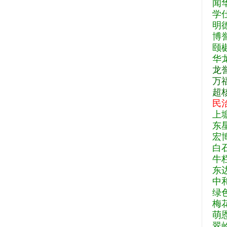
闻
学
明
博
颐
华
龙
万
超
民
上
东
宏
白
牛
东
中
绿
梅
萌
翠