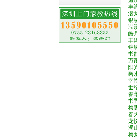
鑫
丰
潜
银
滢
皓
丰
锦
书
万
阳
碧
幸
世
春
书
梅
春
龙
溪
梅