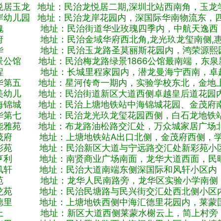
悦居玉龙 地址：民治龙悦居二期,深圳北站西南角，玉龙
岸幼儿园 地址：民治龙岸花园内，深国际华南物流东，
瑰 地址：民治街道华业玫瑰四季内，中航天逸西，
府 地址：民治金域华府西北角,龙光玖龙玺南侧,惠
华 地址：民治玉龙路圣莫丽斯花园内，鸿荣源熙园
景公馆 地址：民治梅龙路绿景1866公馆最南端，东泉
程 地址：长城里程家园内，潜龙曼海宁西南，卓越
华第五 地址：星河传奇一期内，实验学校东北，金地
美幼儿 地址：民治街道新区大道西侧卓越皇后道花园
海锦城 地址：民治上塘地铁站中海锦城花园、金茂府
华第七 地址：民治龙光玖龙玺花园西侧，白石龙地铁
能雅苑 地址：布龙路油松路交汇处，万众城家居广场
茂府 地址：上塘地铁站A出口北侧，金茂府西侧，学费
彩苑 地址：民治新区大道与宁远路交汇处新彩苑小区
亨利 地址：南贤商业广场南面，龙华大道西面，民旺
风轩 地址：民治大道南端东侧深国际和风轩小区内，
苑 地址：龙华人民南路旁，龙华区实验小学南侧，
龙苑 地址：民治民塘路与民兴街交汇处西北侧小区内
德里 地址：上塘地铁西侧中海汇德里花园内，莱蒙国
上 地址：新区大道西侧莱蒙水榭云上，简上村旁，