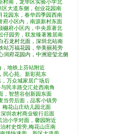
村南，龙华区实验小学北
新区大道东侧，创业花园南
花园东，春华四季园西南
府小区内，南源新村东面
樾府小区内，中央原著北
仔园旁，联发臻著雅居南
石龙村北面，深圳北站南
站万福花园，华美丽苑旁
润府花园内，中洲迎玺北侧
角，地铁上芬站附近
，民心苑、新彩苑东
栋，万众城家居广场后
与民丰路交汇处西南角
面，智慧谷创新园东面
麦当劳后面，品客小镇旁
，梅花山庄幼儿园北面
深圳农村商业银行后面
民治小学对面，馨园附近
治村史馆旁,梅花山庄南
,南坪快速旁，新区大道旁