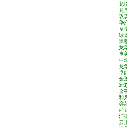
龙
龙
玫
华
圣
绿
里
龙
卓
中
龙
卓
金
新
金
和
滨
尚
汇
云