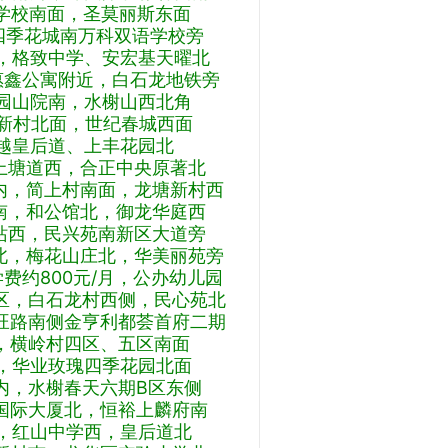
学校南面，圣莫丽斯东面
四季花城南万科双语学校旁
格致中学、安宏基天曜北
鑫公寓附近，白石龙地铁旁
山院南，水榭山西北角
新村北面，世纪春城西面
皇后道、上丰花园北
上塘道西，合正中央原著北
内，简上村南面，龙塘新村西
南，和公馆北，御龙华庭西
站西，民兴苑南新区大道旁
北，梅花山庄北，华美丽苑旁
约800元/月，公办幼儿园
，白石龙村西侧，民心苑北
路南侧金亨利都荟首府二期
横岭村四区、五区南面
华业玫瑰四季花园北面
，水榭春天六期B区东
侧
际大厦北，恒裕上麟府南
红山中学西，皇后道北