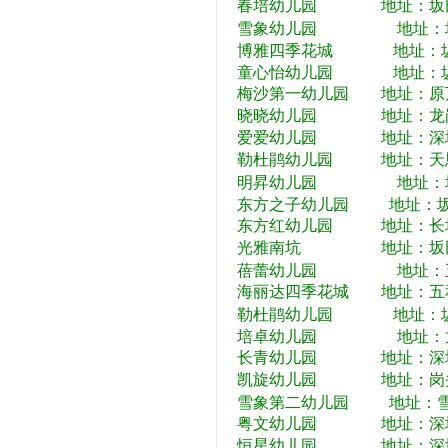
春培幼儿园 地址：坂田长
雪象幼儿园 地址：坂田
博雅四季花城 地址：坂田
童心怡幼儿园 地址：坂田
梅沙第一幼儿园 地址：原
晓晓幼儿园 地址：龙岗坂
爱爱幼儿园 地址：深圳坂
勒杜鹃幼儿园 地址：天恩
明昇幼儿园 地址：坂田
东方之子幼儿园 地址：坂
东方红幼儿园 地址：长坑
光雅南坑 地址：坂田街道
蓓蕾幼儿园 地址：五和
海丽达四季花城 地址：五
勒杜鹃幼儿园 地址：坂田
培卓幼儿园 地址：龙岸
长青幼儿园 地址：深圳万
凯旋幼儿园 地址：岗头环
雪象第二幼儿园 地址：雪
粤文幼儿园 地址：深圳坂
恒星幼儿园 地址：深圳大