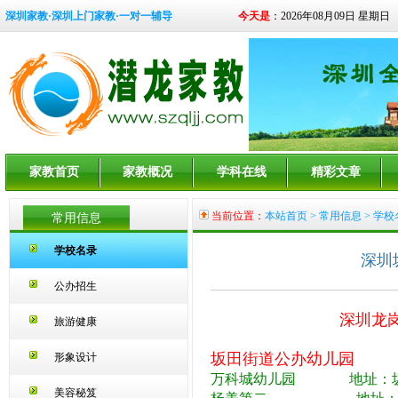
深圳家教·深圳上门家教·一对一辅导
今天是
：2026年08月09日 星期日
家教首页
家教概况
学科在线
精彩文章
当前位置：
本站首页
>
常用信息
> 学校
常用信息
学校名录
深圳
公办招生
深圳龙
旅游健康
坂田街道公办幼儿园
形象设计
万科城幼儿园 地址：坂雪
美容秘笈