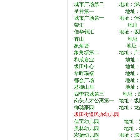
城市广场第二 地址：深圳
呈祥第一 地址：坂田呈
城市广场第一 地址：佳兆
荣汇 地址：深圳市龙
佳华领汇 地址：坂田街
香山 地址：深圳市龙
象
角塘 地址：深圳龙岗
象角塘第二 地址：广东省
和成嘉业 地址：坂田杨
坂田中心 地址：坂田大发
华晖瑞禧 地址：坂田坂
都会广场 地址：布龙路
君御山居 地址：布龙路
四季花城第三 地址：深圳
岗头人才公寓第一
地址：
坂
御珑豪园 地址：龙岗区
坂田街道民办幼儿园
佳宝幼儿园 地址：深圳
奥林幼儿园 地址：坂田
宏扬幼儿园 地址：深圳坂