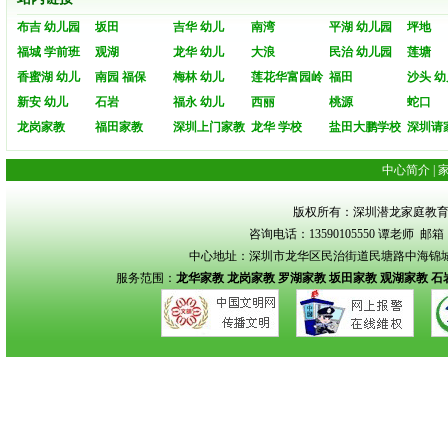
布吉 幼儿园
坂田
吉华 幼儿
南湾
平湖 幼儿园
坪地
福城 学前班
观湖
龙华 幼儿
大浪
民治 幼儿园
莲塘
香蜜湖 幼儿
南园 福保
梅林 幼儿
莲花华富园岭
福田
沙头 幼
新安 幼儿
石岩
福永 幼儿
西丽
桃源
蛇口
龙岗家教
福田家教
深圳上门家教
龙华 学校
盐田大鹏学校
深圳请
中心简介
|
版权所有：深圳潜龙家庭教育 Copyrigh
咨询电话：13590105550 谭老师 邮箱：s
中心地址：深圳市龙华区民治街道民塘路中海锦城花园
服务范围：
龙华家教
龙岗家教
罗湖家教
坂田家教
观湖家教
石