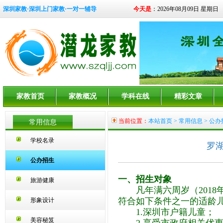
深圳家教·深圳上门家教·一对一辅导
今天是
：2026年08月09日 星期日
家教首页
家教概况
学科在线
精彩文章
当前位置：
本站首页
>
常用信息
> 公办
常用信息
学校名录
罗湖
公办招生
一、招生对象
旅游健康
凡年满六周岁（2018年
符合如下条件之一的适龄
形象设计
1.深圳市户籍儿童；
美容秘笈