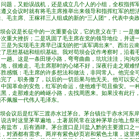
了问题，又贻误战机，还是成立几个人的小组，全权指挥
在遵义会议时就有将毛主席推举出来领导和指挥红军的想
来、毛主席、王稼祥三人组成的新的“三人团”，代表中央
坝会议是长征中的一次重要会议，它的意义在于：一是撤
一次重大挫折；二是巩固了毛主席在党的领导地位，并进
；三是为实现毛主席早已谋划的把“滇军调出来”、西出云
定了思想基础和组织基础。我对苟坝会议作考察时，沿着
了一趟。这是一条田埂小路，弯弯曲曲，坑坑洼洼，沟沟
里地，很难走。毛主席那时的心绪不好，深夜行走之艰难
不胜感慨：毛主席的许多想法和做法，非同常人。他完全
论完了，职务撤了，以后的一切后果与他无关。他可以安
，中国革命的安危，红军的命运，使他难于苟且偷安。一
摸黑，走那难走的崎岖小路，去找周恩来。如果没有此行
能不佩服一代伟人毛泽东。
坝会议后是红军三渡赤水过茅台。茅台镇位于赤水河东岸
，说古时这里茅草遍地，土著居民常在这种茅草台地上祭祀
先有盐市，后有酒肆。茅台渡口是川盐入黔的主要渡口之
夫，对酒都有需求。两岸有紫色砂页岩和紫色土壤，这里