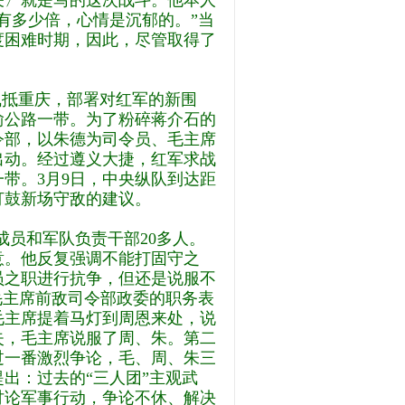
关〉就是写的这次战斗。他本人
有多少倍，心情是沉郁的。”当
度困难时期，因此，尽管取得了
抵重庆，部署对红军的新围
渝公路一带。为了粉碎蒋介石的
令部，以朱德为司令员、毛主席
出动。经过遵义大捷，红军求战
带。3月9日，中央纵队到达距
打鼓新场守敌的建议。
成员和军队负责干部20多人。
意。他反复强调不能打固守之
员之职进行抗争，但还是说服不
毛主席前敌司令部政委的职务表
毛主席提着马灯到周恩来处，说
失，毛主席说服了周、朱。第二
过一番激烈争论，毛、周、朱三
出：过去的“三人团”主观武
讨论军事行动，争论不休、解决