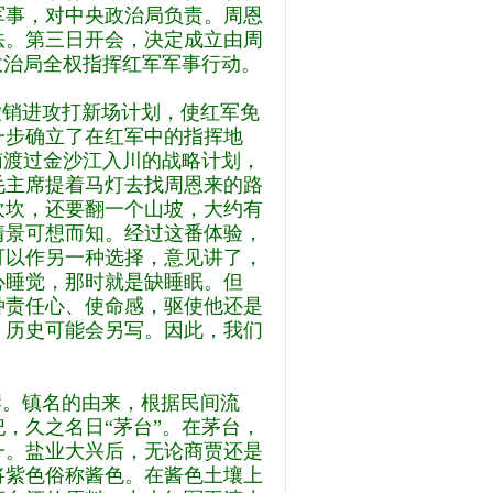
军事，对中央政治局负责。周恩
法。第三日开会，决定成立由周
政治局全权指挥红军军事行动。
销进攻打新场计划，使红军免
一步确立了在红军中的指挥地
南渡过金沙江入川的战略计划，
毛主席提着马灯去找周恩来的路
坎坎，还要翻一个山坡，大约有
情景可想而知。经过这番体验，
可以作另一种选择，意见讲了，
心睡觉，那时就是缺睡眠。但
种责任心、使命感，驱使他还是
，历史可能会另写。因此，我们
。镇名的由来，根据民间流
，久之名日“茅台”。在茅台，
一。盐业大兴后，无论商贾还是
将紫色俗称酱色。在酱色土壤上