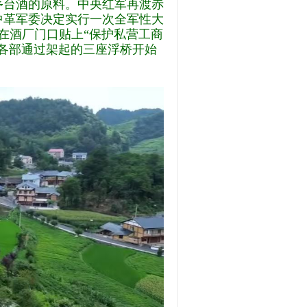
茅台酒的原料。中央红军再渡赤
中革军委决定实行一次全军性大
，在酒厂门口贴上“保护私营工商
各部通过架起的三座浮桥开始