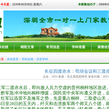
今天是
：2026年08月08日 星期六
本家教创办于
：2008年
科在线
精彩文章
常用信息
学科答案
家教收
位置：
本站首页
>
学科在线
> 历史学科
长征四渡赤水：苟坝会议和三渡
点击：1053 来源：毛主席思想研究 发布日期：2025-1
军二渡赤水后，即向敌人兵力空虚的贵州桐梓地区急进
，黔军急冲冲地向桐梓增援，国民党中央军向遵义开进，
。红军以迅雷不及掩耳之势，先是重占桐梓、二取娄山关，
4日至28日的五天内，歼灭和击溃敌军两个师又八个团，毙伤