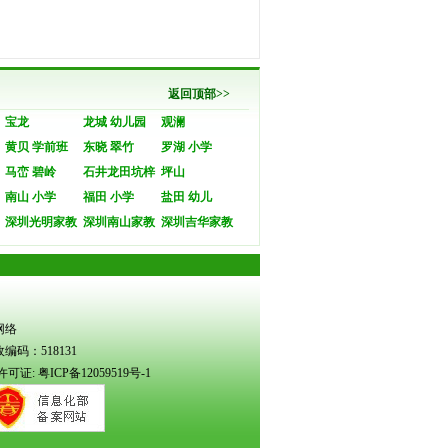
返回顶部>>
宝龙
龙城 幼儿园
观澜
黄贝 学前班
东晓 翠竹
罗湖 小学
马峦 碧岭
石井龙田坑梓
坪山
南山 小学
福田 小学
盐田 幼儿
深圳光明家教
深圳南山家教
深圳吉华家教
琼网络
码：518131
许可证:
粤ICP备12059519号-1