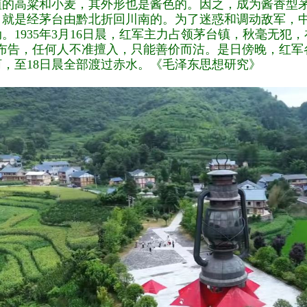
植的高粱和小麦，其外形也是酱色的。因之，成为酱香型
，就是经茅台由黔北折回川南的。为了迷惑和调动敌军，
。1935年3月16日晨，红军主力占领茅台镇，秋毫无犯
”布告，任何人不准擅入，只能善价而沽。是日傍晚，红军
河，至18日晨全部渡过赤水。《毛泽东思想研究》