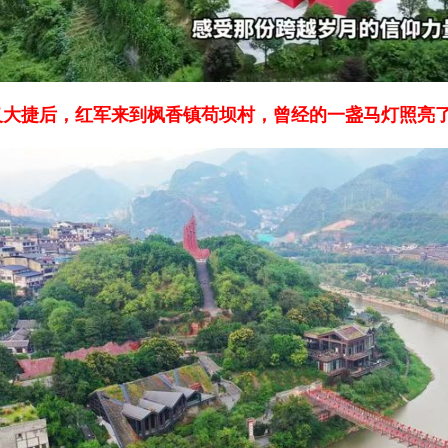
义大捷后，红军来到枫香镇苟坝村，曾经的一盏马灯照亮