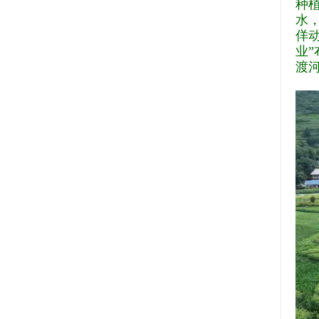
种
水
佯动
业
渡