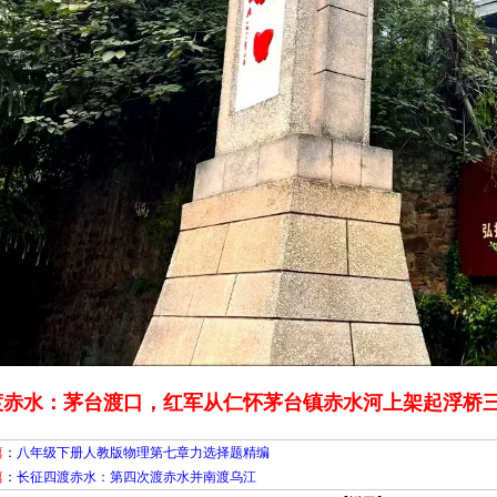
渡赤水：茅台渡口，红军从仁怀茅台镇赤水河上架起浮桥
篇
：
八年级下册人教版物理第七章力选择题精编
篇
：
长征四渡赤水：第四次渡赤水并南渡乌江