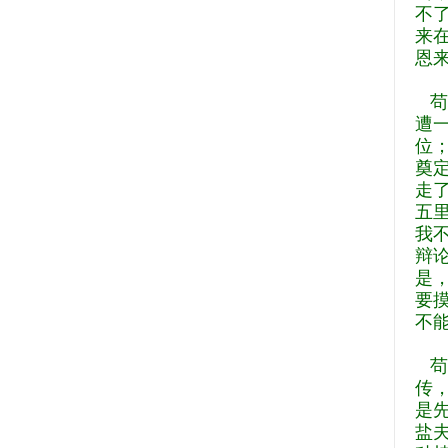
不
来
恩
苟
遭
位
奠
走
五
我
辩
是
要
不
苟
传
是
盐