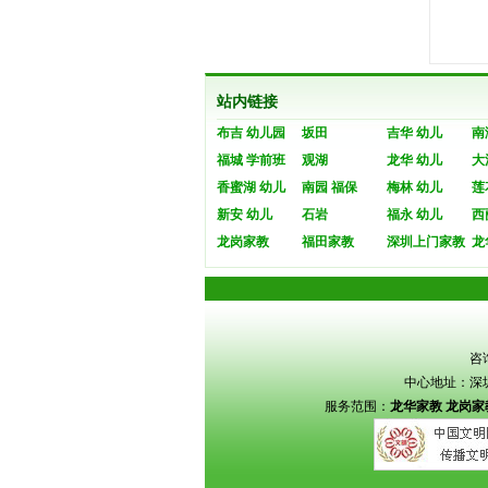
站内链接
布吉 幼儿园
坂田
吉华 幼儿
南
福城 学前班
观湖
龙华 幼儿
大
香蜜湖 幼儿
南园 福保
梅林 幼儿
莲
新安 幼儿
石岩
福永 幼儿
西
龙岗家教
福田家教
深圳上门家教
龙
咨询
中心地址：深圳
服务范围：
龙华家教
龙岗家