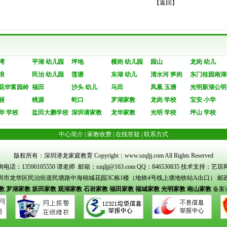
【
返回
】
湾
平湖 幼儿园
坪地
横岗 幼儿园
园山
龙岗 幼儿
浪
民治 幼儿园
莲塘
东湖 幼儿
清水河 笋岗
东门桂园南湖
花华富园岭
福田
沙头 幼儿
马田
凤凰 玉塘
光明新湖公明
丽
桃源
蛇口
罗湖家教
龙岗 学校
宝安 小学
华 学校
盐田大鹏学校
深圳请家教
龙华家教
光明 学校
坪山 学校
中心简介
|
家教收费
|
在线答疑
|
联系方式
版权所有：深圳潜龙家庭教育 Copyright：www.szqljj.com All Rights Reserved
电话：13590105550 谭老师 邮箱：szqljj@163.com QQ：846530835 技术支持：艺
市龙华区民治街道民塘路中海锦城花园3C栋1楼（地铁4号线上塘地铁站A出口） 邮政编
教
罗湖家教
坂田家教
观湖家教
石岩家教
福田家教
福城家教
光明家教
南山家教
备案