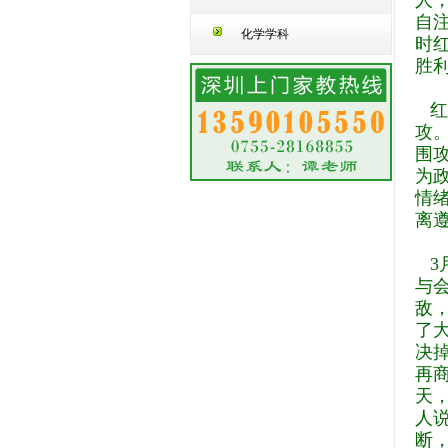
人
自
化学学科
时
胜
红
攻
围
为
情
离
3
与
敌
了
决
再
天
人
断