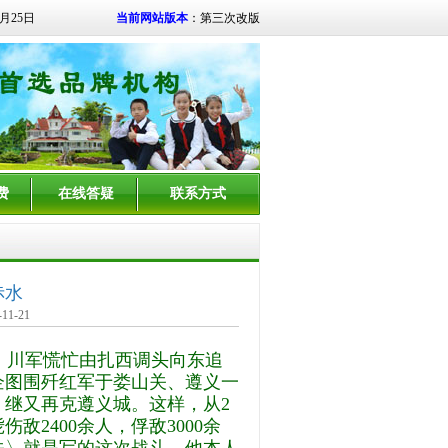
8月25日
当前网站版本
：第三次改版
费
在线答疑
联系方式
赤水
1-21
。川军慌忙由扎西调头向东追
企图围歼红军于娄山关、遵义一
继又再克遵义城。这样，从2
敌2400余人，俘敌3000余