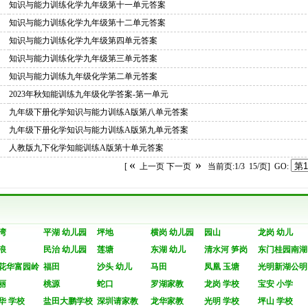
知识与能力训练化学九年级第十一单元答案
知识与能力训练化学九年级第十二单元答案
知识与能力训练化学九年级第四单元答案
知识与能力训练化学九年级第三单元答案
知识与能力训练九年级化学第二单元答案
2023年秋知能训练九年级化学答案-第一单元
九年级下册化学知识与能力训练A版第八单元答案
九年级下册化学知识与能力训练A版第九单元答案
人教版九下化学知能训练A版第十单元答案
«
»
[
上一页
下一页
当前页:1/3 15/页] GO:
湾
平湖 幼儿园
坪地
横岗 幼儿园
园山
龙岗 幼儿
浪
民治 幼儿园
莲塘
东湖 幼儿
清水河 笋岗
东门桂园南湖
花华富园岭
福田
沙头 幼儿
马田
凤凰 玉塘
光明新湖公明
丽
桃源
蛇口
罗湖家教
龙岗 学校
宝安 小学
华 学校
盐田大鹏学校
深圳请家教
龙华家教
光明 学校
坪山 学校