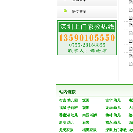
语文答案
站内链接
布吉 幼儿园
坂田
吉华 幼儿
南
福城 学前班
观湖
龙华 幼儿
大
香蜜湖 幼儿
南园 福保
梅林 幼儿
莲
新安 幼儿
石岩
福永 幼儿
西
龙岗家教
福田家教
深圳上门家教
龙