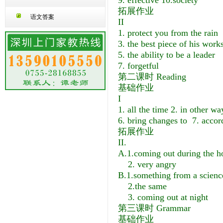
9. effective 10.society
拓展作业
语文答案
II
1. protect you from th
3. the best piece of his
5. the ability to be a l
7. forgetful 8.
第二课时 Reading
基础作业
I
1. all the time 2. in other wa
6. bring changes to 7. accord
拓展作业
II.
A.1.coming out during the ho
2. very angry
B.1.something from a science
2.the same
3. coming out at night
第三课时 Grammar
基础作业