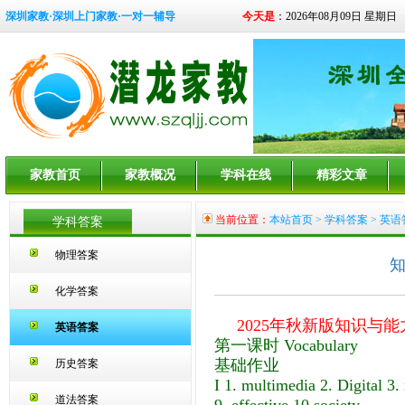
深圳家教·深圳上门家教·一对一辅导
今天是
：2026年08月09日 星期日
家教首页
家教概况
学科在线
精彩文章
当前位置：
本站首页
>
学科答案
> 英语
学科答案
物理答案
知
化学答案
2025年秋新版知识与能力训练英
英语答案
第一课时 Vocabulary
基础作业
历史答案
I 1. multimedia 2. Digital 3
道法答案