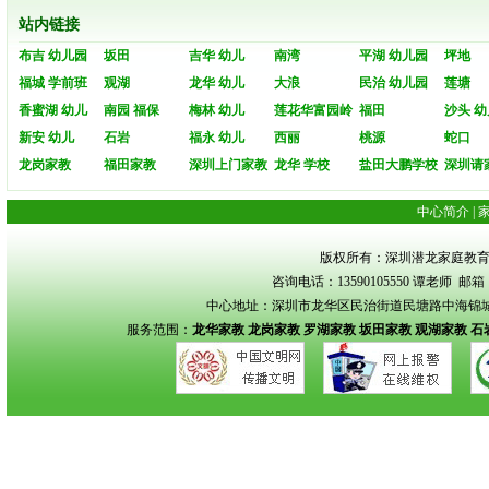
站内链接
布吉 幼儿园
坂田
吉华 幼儿
南湾
平湖 幼儿园
坪地
福城 学前班
观湖
龙华 幼儿
大浪
民治 幼儿园
莲塘
香蜜湖 幼儿
南园 福保
梅林 幼儿
莲花华富园岭
福田
沙头 幼
新安 幼儿
石岩
福永 幼儿
西丽
桃源
蛇口
龙岗家教
福田家教
深圳上门家教
龙华 学校
盐田大鹏学校
深圳请
中心简介
|
版权所有：深圳潜龙家庭教育 Copyrigh
咨询电话：13590105550 谭老师 邮箱：s
中心地址：深圳市龙华区民治街道民塘路中海锦城花园
服务范围：
龙华家教
龙岗家教
罗湖家教
坂田家教
观湖家教
石