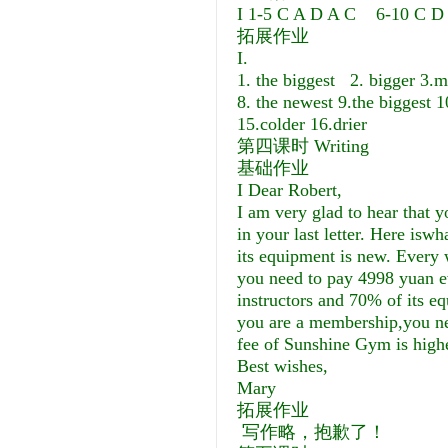
I 1-5 C A D A C 6-10 C D
拓展作业
I.
1. the biggest 2. bigger 3.mo
8. the newest 9.the biggest 1
15.colder 16.drier
第四课时 Writing
基础作业
I Dear Robert,
I am very glad to hear that
in your last letter. Here is
its equipment is new. Every 
you need to pay 4998 yuan ev
instructors and 70% of its e
you are a membership,you ne
fee of Sunshine Gym is high
Best wishes,
Mary
拓展作业
写作略，抱歉了！