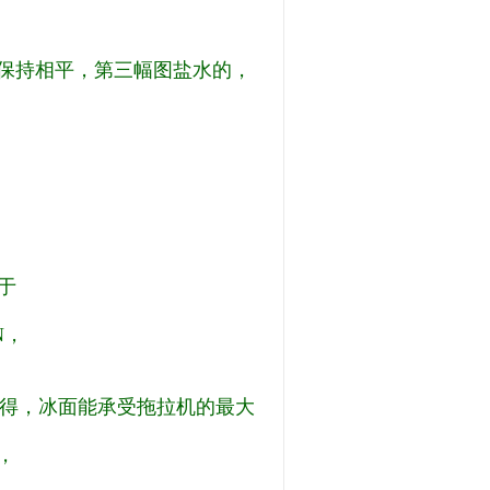
的保持相平，第三幅图盐水的，
小于
N，
F/S可得，冰面能承受拖拉机的最大
N，