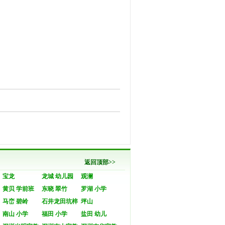
返回顶部>>
宝龙
龙城 幼儿园
观澜
黄贝 学前班
东晓 翠竹
罗湖 小学
马峦 碧岭
石井龙田坑梓
坪山
南山 小学
福田 小学
盐田 幼儿