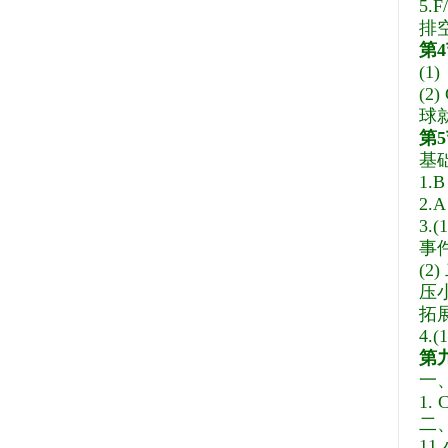
5.
F
排
第
(
(
球
第
基
1.B
2
3
事
(
压
拓
4.
第
一
1. 
二
1