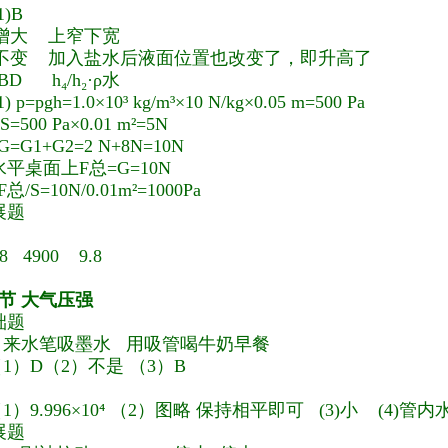
(1)B
2)增大 上窄下宽
3)不变 加入盐水后液面位置也改变了
，即升高了
) BD h₄/h₂·ρ水
(1) p=pgh=1.0×10³ kg/m³×10 N/kg×0.05 m=500 Pa
S=500 Pa×0.01 m²=5N
) G=G1+G2=2 N+8N=10N
平桌面上F总=G=10N
F总/S=10N/0.01m²=1000Pa
展
题
.8 4900 9.8
3节 大气压强
础题
自来水笔吸墨水 用吸管喝牛奶早餐
（1）D（2）不是 （3）B
（1）9.996×10⁴ （2）
图略 保持相平即可 (3)小 (4)管
展
题