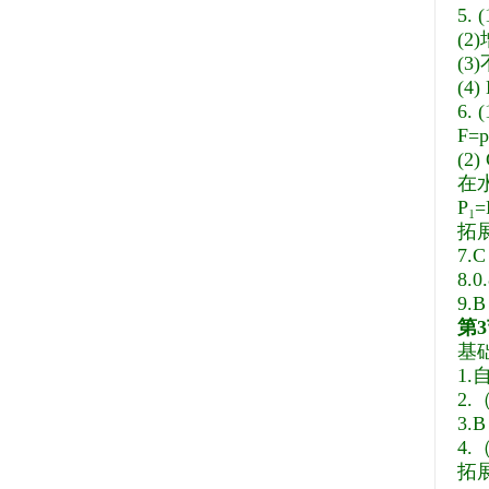
5. 
(
(
(4
6. 
F=p
(2
在水
P₁=
拓
7.C
8.0
9.
B
第
基
1.
2.
3.
B
4.
拓