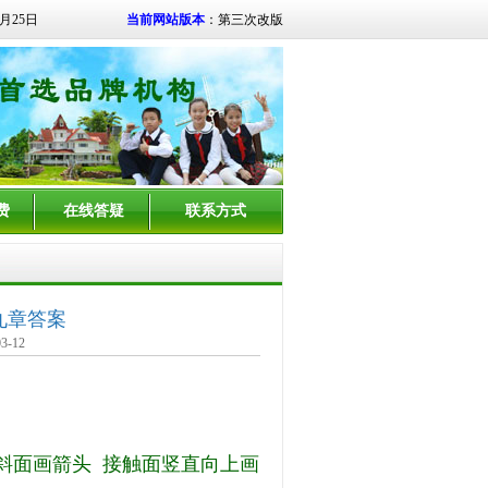
8月25日
当前网站版本
：第三次改版
费
在线答疑
联系方式
九章答案
-12
斜面画箭头 接触面竖直向上画