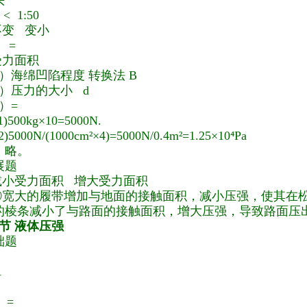
头
 <
1:50
不变 变小
 =
受力面积
1）海绵凹陷程度 转换法 B
2）压力的大小 d
3）
=
(1)500kg×10=5000N.
5000N/(1000cm²×4)=5000N/0.4m²=1.25×10⁴Pa
：略。
展
题
减小受力面积 增大受力面积
①宽大的履带增加与地面的接触面积，减小压强，使其在
的棱条减小了与路面的接触面积，增大压强，导致路面压
2节 液体压强
础题
A
< =