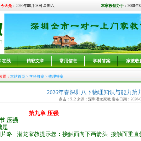
今天是
：2026年08月08日 星期六
本家教创办于
：2008年
科在线
精彩文章
常用信息
学科答案
家教收
位置：
本站首页
>
学科答案
> 物理答案
2026年春深圳八下物理知识与能力第
点击：512 来源：深圳潜龙家教 发布日期：2026-03
第九章 压强
节 压强
础题
.图片略 潜龙家教提示您：接触面向下画箭头 接触面垂直