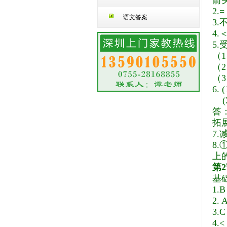
箭
2.=
语文答案
3
.
4
.
＜
5
.
（
（
（
6
. 
(2)
答
拓
7
.
8.
上
第
基
1.B
2. 
3.
C
4.