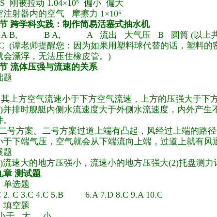
/S 刚被拉动 1.04×10⁵ 偏小 偏大
空注射器内的空气 摩擦力 1×10⁵
4节 跨学科实践：制作简易活塞式抽水机
1) A B, B A, A 流出 大气压 B 圆筒 (以上共
2) C (谭老师提醒您：因为如果用塑料球代替的话，塑料
就会漂浮，无法压住橡皮管。)
5节 流体压强与流速的关系
础题
.A 其上方空气流速小于下方空气流速，上方的压强大于下
.(1)并排时舰艇内侧水流速度大于外侧水流速度，内外产
件。
2) 二号方案。二号方案过道上端有凸起，风经过上端的路
小于下端气压，空气就会从下端流向上端，过道上就有风
展
题
(1)流速大的地方压强小，流速小的地方压强大(2)托盘测力计
九章 测试题
、单选题
C 2. C 3.C 4.C 5.B 6.A 7.D 8.C 9.A 10.
C
、填空题
1.小于 大 小