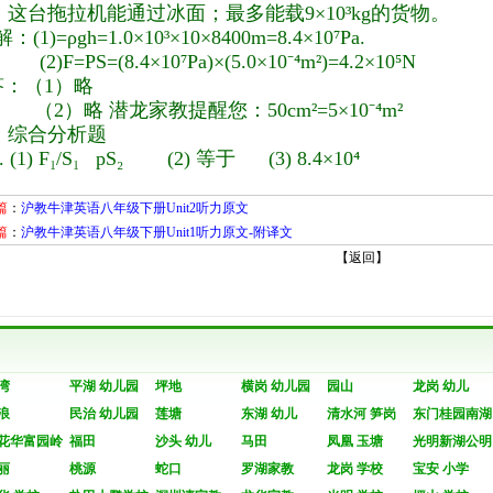
：这台拖拉机能通过冰面；最多能载9×10³kg的货物。
解：(1)=ρgh=1.0×10³×10×8400m=8.4×10⁷Pa.
(2)F=PS=(8.4×10⁷Pa)×(5.0×10⁻⁴m²)=4.2×10⁵N
答：（1）略
（2
）略 潜龙家教提醒您：50cm²=5×10⁻⁴m²
、综合分析题
. (1) F₁/S₁ pS₂ (2) 等于 (3) 8.4×10⁴
篇
：
沪教牛津英语八年级下册Unit2听力原文
篇
：
沪教牛津英语八年级下册Unit1听力原文-附译文
【
返回
】
湾
平湖 幼儿园
坪地
横岗 幼儿园
园山
龙岗 幼儿
浪
民治 幼儿园
莲塘
东湖 幼儿
清水河 笋岗
东门桂园南湖
花华富园岭
福田
沙头 幼儿
马田
凤凰 玉塘
光明新湖公明
丽
桃源
蛇口
罗湖家教
龙岗 学校
宝安 小学