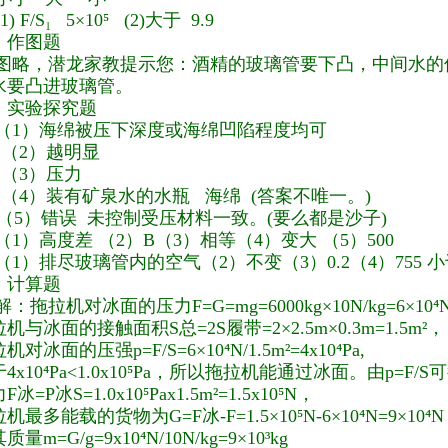
(1) F/S₁ 5×10⁵ (2)大于 9.9
、作图题
3.图略，潜龙家教提示您：酒精的玻璃管要下凸，中间水
水要凸进玻璃管。
、实验探究题
（1）海绵被压下深度
或海绵凹陷程度均可
2）
越明显
3）
压力
4）
装有矿泉水的水瓶 海绵 (答案不唯一。)
5）错误 未控制受压材料一致。(要么都是沙子)
.（1）高度差 （2）B（3）相等（4）变大 （5）500
.（1）排尽玻璃管内的空气（2）不变（3）0.2（4）755 
、计算题
.解：拖拉机对冰面的压力F=G=mg=6000kg×10N/kg=6×10⁴
机与冰面的接触面积S总=2S履带=2×2.5m×0.3m=1.5m²，
机对冰面的压强p=F/S=6×10⁴N/1.5m²=4x10⁴Pa,
4x10⁴Pa<1.0x10⁵Pa，所以拖拉机能通过冰面。由p=
F冰=P冰S=1.0x10⁵Pax1.5m²=1.5x10⁵N，
机最多能载的货物为G=F冰-F=1.5×10⁵N-6×10⁴N=9×10⁴
质量m=G/g=9x10⁴N/10N/kg=9×10³kg