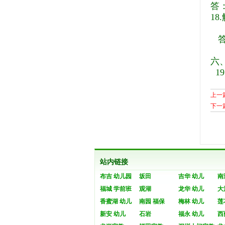
答
18
.
六
19
上一
下一
站内链接
布吉 幼儿园
坂田
吉华 幼儿
南
福城 学前班
观湖
龙华 幼儿
大
香蜜湖 幼儿
南园 福保
梅林 幼儿
莲
新安 幼儿
石岩
福永 幼儿
西