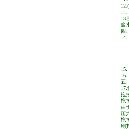
12.
三
1
盐
四
14.
（
（
（
（
15
16
五
17
拖拉
拖拉
由于
压力
拖拉
则其