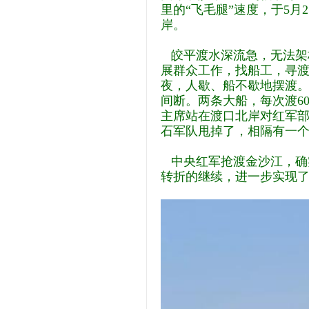
里的“飞毛腿”速度，于5
岸。
皎平渡水深流急，无法架
展群众工作，找船工，寻渡
夜，人歇、船不歇地摆渡
间断。两条大船，每次渡6
主席站在渡口北岸对红军
石军队甩掉了，相隔有一
中央红军抢渡金沙江，确
转折的继续，进一步实现