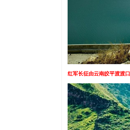
红军长征由云南皎平渡渡