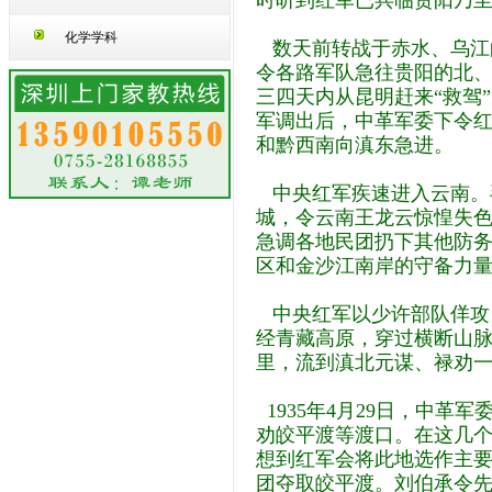
时听到红军已兵临贵阳乃
化学学科
数天前转战于赤水、乌江
令各路军队急往贵阳的北
三四天内从昆明赶来“救驾
军调出后，中革军委下令红
和黔西南向滇东急进。
中央红军疾速进入云南。毛
城，令云南王龙云惊惶失
急调各地民团扔下其他防
区和金沙江南岸的守备力
中央红军以少许部队佯攻
经青藏高原，穿过横断山
里，流到滇北元谋、禄劝
1935年4月29日，中
劝皎平渡等渡口。在这几
想到红军会将此地选作主
团夺取皎平渡。刘伯承令先