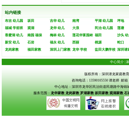
站内链接
布吉 幼儿园
坂田
吉华 幼儿
南湾
平湖 幼儿园
坪地
福城 学前班
观湖
龙华 幼儿
大浪
民治 幼儿园
莲塘
香蜜湖 幼儿
南园 福保
梅林 幼儿
莲花华富园岭
福田
沙头 幼
新安 幼儿
石岩
福永 幼儿
西丽
桃源
蛇口
龙岗家教
福田家教
深圳上门家教
龙华 学校
盐田大鹏学校
深圳请
中心简介
|
版权所有：深圳潜龙家庭教育 Copyrigh
咨询电话：13590105550 谭老师 邮箱：s
中心地址：深圳市龙华区民治街道民塘路中海锦城花园
服务范围：
龙华家教
龙岗家教
罗湖家教
坂田家教
观湖家教
石