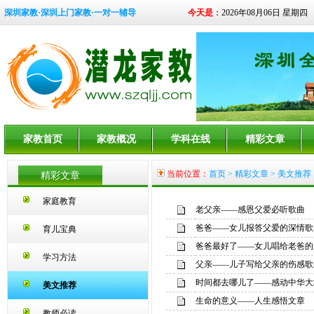
深圳家教·深圳上门家教·一对一辅导
今天是
：2026年08月06日 星期四
家教首页
家教概况
学科在线
精彩文章
当前位置：
首页
>
精彩文章
> 美文推荐
精彩文章
家庭教育
老父亲——感恩父爱必听歌曲
爸爸——女儿报答父爱的深情歌
育儿宝典
爸爸最好了——女儿唱给老爸的
学习方法
父亲——儿子写给父亲的伤感歌
时间都去哪儿了——感动中华大
美文推荐
生命的意义——人生感悟文章
教师必读