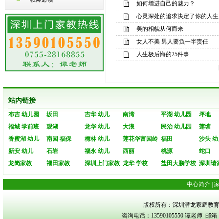
如何增进自己的魅力？
心灵深处的追求决定了你的人生
美的相貌从何而来
女人不美 男人要负一半责任
人生极后悔的25件事
站内链接
布吉 幼儿园
坂田
吉华 幼儿
南湾
平湖 幼儿园
坪地
福城 学前班
观湖
龙华 幼儿
大浪
民治 幼儿园
莲塘
香蜜湖 幼儿
南园 福保
梅林 幼儿
莲花华富园岭
福田
沙头 幼
新安 幼儿
石岩
福永 幼儿
西丽
桃源
蛇口
龙岗家教
福田家教
深圳上门家教
龙华 学校
盐田大鹏学校
深圳请
中心简介
|
版权所有：深圳潜龙家庭教育 Copyrigh
咨询电话：13590105550 谭老师 邮箱：s